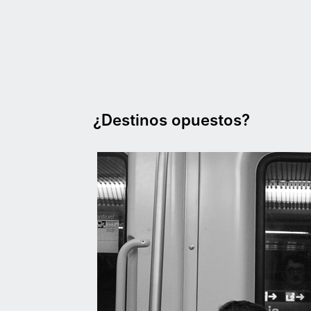
Vés
al
contingut
¿Destinos opuestos?